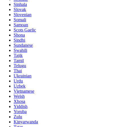
Sinhala
Slovak
Slovenian
Somali
Samoan
Scots Gaelic
Shona
Sindhi
Sundanese
Swahili
Tajik
Tamil
Telugu
Thai
Ukrainian
Urdu
Uzbek
Vietnamese
Welsh
Xhosa
Yiddish
Yoruba
Zulu
Kinyarwanda
Tatar