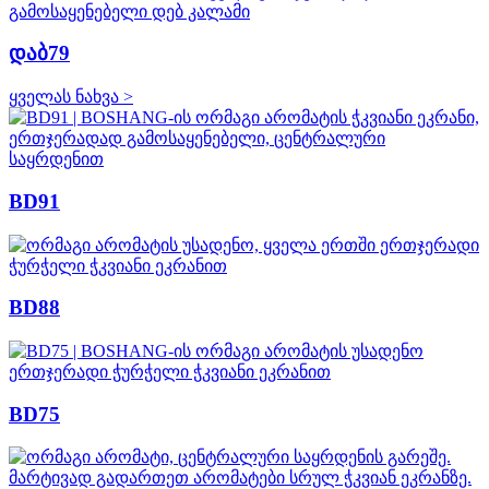
დაბ79
ყველას ნახვა >
BD91
BD88
BD75